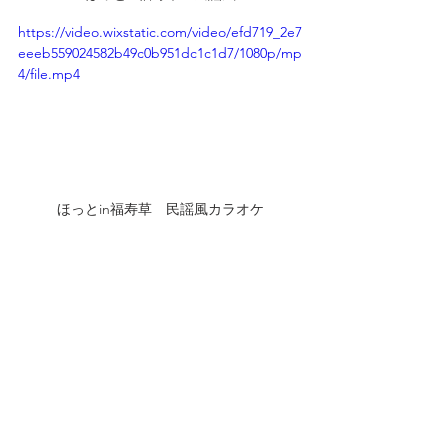
https://video.wixstatic.com/video/efd719_2e7
eeeb559024582b49c0b951dc1c1d7/1080p/mp
4/file.mp4
ほっとin福寿草　民謡風カラオケ
タグ：
ほっとin福寿草
日々のあれこれ
すべて表示
最新記事