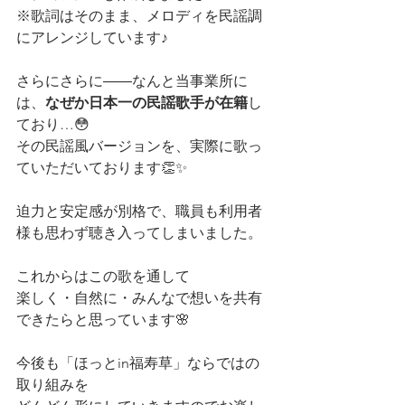
※歌詞はそのまま、メロディを民謡調
にアレンジしています♪
さらにさらに――なんと当事業所に
は、
なぜか日本一の民謡歌手が在籍
し
ており…😳
その民謡風バージョンを、実際に歌っ
ていただいております👏✨
迫力と安定感が別格で、職員も利用者
様も思わず聴き入ってしまいました。
これからはこの歌を通して
楽しく・自然に・みんなで想いを共有
できたらと思っています🌸
今後も「ほっとin福寿草」ならではの
取り組みを