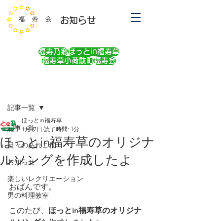
お知らせ
福寿乃郷
ほっとin福寿草
福寿草小荷駄町
福寿会
記事
記事一覧
ほっとin福寿草
記事一覧
1月17日
読了時間: 1分
ほっとin福寿草のオリジナ
日々のあれこれ
ルソングを作成したよ
お知らせ
楽しいレクリエーション
おばんです。
男の料理教室
このたび、
ほっとin福寿草のオリジナ