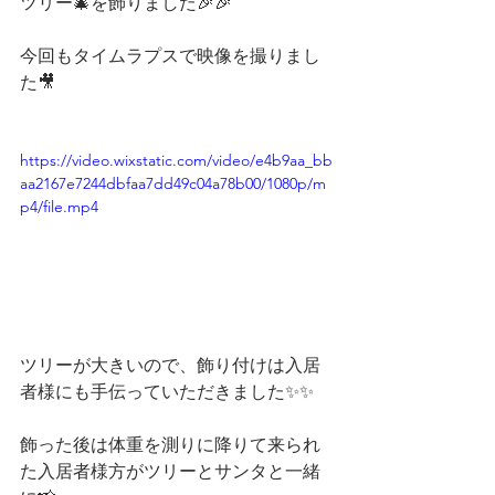
ツリー🎄を飾りました🎉🎉
今回もタイムラプスで映像を撮りまし
た🎥
https://video.wixstatic.com/video/e4b9aa_bb
aa2167e7244dbfaa7dd49c04a78b00/1080p/m
p4/file.mp4
ツリーが大きいので、飾り付けは入居
者様にも手伝っていただきました✨✨
飾った後は体重を測りに降りて来られ
た入居者様方がツリーとサンタと一緒