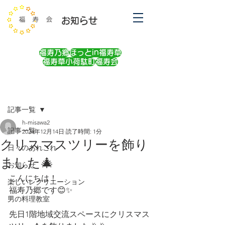
お知らせ
福寿乃郷
ほっとin福寿草
福寿草小荷駄町
福寿会
記事
記事一覧
h-misawa2
記事一覧
2024年12月14日
読了時間: 1分
クリスマスツリーを飾り
日々のあれこれ
ました🎄
お知らせ
こんにちは！
楽しいレクリエーション
福寿乃郷です😊✨
男の料理教室
先日1階地域交流スペースにクリスマス