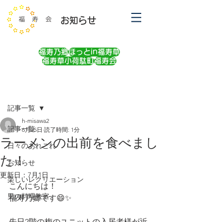
お知らせ
福寿乃郷
ほっとin福寿草
福寿草小荷駄町
福寿会
記事
記事一覧
h-misawa2
記事一覧
6月25日
読了時間: 1分
ラーメンの出前を食べまし
日々のあれこれ
た！
お知らせ
更新日：
7月1日
楽しいレクリエーション
こんにちは！
男の料理教室
福寿乃郷です😄✨
先日2階の梅のユニットの入居者様が近