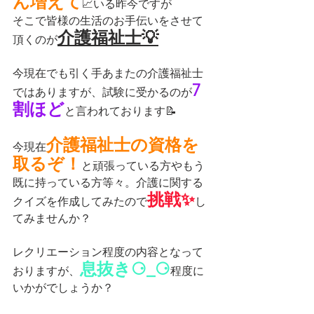
ん増えて
📈いる昨今ですが
そこで皆様の生活のお手伝いをさせて
介護福祉士💡
頂くのが
今現在でも引く手あまたの介護福祉士
7
ではありますが、試験に受かるのが
割ほど
と言われております📝
介護福祉士の資格を
今現在
取るぞ！
と頑張っている方やもう
既に持っている方等々。介護に関する
挑戦✨
クイズを作成してみたので
し
てみませんか？
レクリエーション程度の内容となって
息抜き⚆_⚆
おりますが、
程度に
いかがでしょうか？