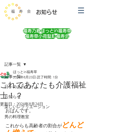
お知らせ
福寿乃郷
ほっとin福寿草
福寿草小荷駄町
福寿会
記事
記事一覧
ほっとin福寿草
記事一覧
2024年8月23日
読了時間: 1分
これであなたも介護福祉
日々のあれこれ
士！？
お知らせ
更新日：
2024年8月24日
楽しいレクリエーション
おばんです。
男の料理教室
どんど
これからも高齢者の割合が