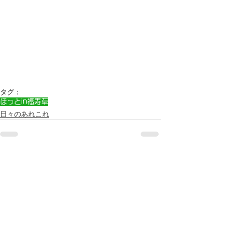
タグ：
ほっとin福寿草
日々のあれこれ
すべて表示
最新記事