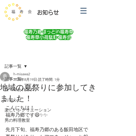
お知らせ
福寿乃郷
ほっとin福寿草
福寿草小荷駄町
福寿会
記事
記事一覧
h-misawa2
記事一覧
2025年8月19日
読了時間: 1分
地域の夏祭りに参加してき
日々のあれこれ
ました！
お知らせ
こんにちは！
楽しいレクリエーション
福寿乃郷です😄✨✨
男の料理教室
先月下旬、福寿乃郷のある飯田地区で