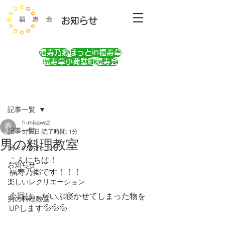
お知らせ
福寿乃郷
ほっとin福寿草
福寿草小荷駄町
福寿会
記事
記事一覧
h-misawa2
記事一覧
5月9日
読了時間: 1分
男の料理教室
日々のあれこれ
こんにちは！
お知らせ
福寿乃郷です！！！
楽しいレクリエーション
今回は…だいぶ寝かせてしまった物を
男の料理教室
UPします💦💦💦