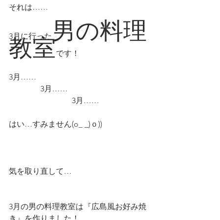
それは……
男の料理
3月に行った
教室
です！
3月……
　　　　3月……
　　　　　　　　3月……
はい…すみません
(o_ _)ｏ))
気を取り直して…
3月の男の料理教室は『広島風お好み焼
き』を作りました！