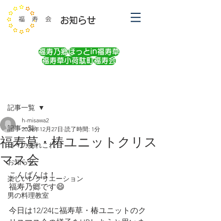
お知らせ
福寿乃郷
ほっとin福寿草
福寿草小荷駄町
福寿会
記事
記事一覧
h-misawa2
記事一覧
2024年12月27日
読了時間: 1分
福寿草・椿ユニットクリス
日々のあれこれ
マス会
お知らせ
こんばんは！
楽しいレクリエーション
福寿乃郷です😄
男の料理教室
今日は12/24に福寿草・椿ユニットのク