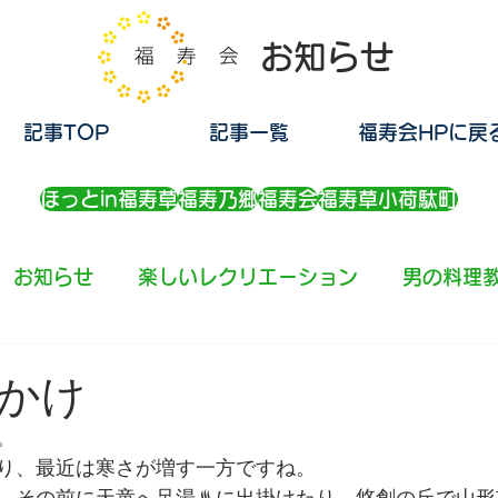
お知らせ
記事TOP
記事一覧
福寿会HPに戻
ほっとin福寿草
福寿乃郷
福寿会
福寿草小荷駄町
お知らせ
楽しいレクリエーション
男の料理
かけ
。
り、最近は寒さが増す一方ですね。