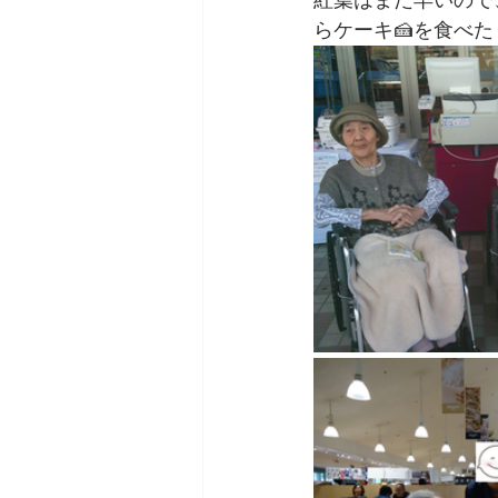
紅葉はまだ早いので
らケーキ🍰を食べ