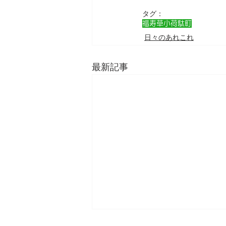
タグ：
福寿草小荷駄町
日々のあれこれ
最新記事