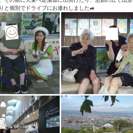
、その前に天童へ足湯♨に出掛けたり、悠創の丘で山形
たりと個別でドライブにお連れしました🚙