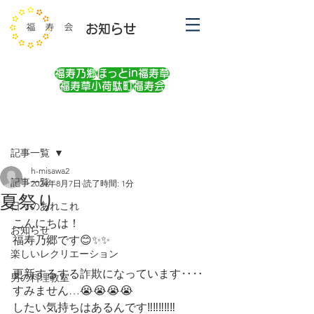
お知らせ
福寿乃郷
ほっとin福寿草
福寿草小荷駄町
福寿会
記事
記事一覧
h-misawa2
記事一覧
2024年8月7日
読了時間: 1分
夏祭り
日々のあれこれ
こんにちは！
お知らせ
福寿乃郷です😊✨✨
楽しいレクリエーション
更新するする詐欺になっています‥‥
男の料理教室
すみません…😭😭😭😭
したい気持ちはあるんです‼‼‼‼‼