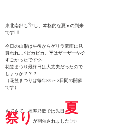
✨
東北南部も
し、本格的な夏☀️の到来
です‼️‼️
今日の山形は午後からゲリラ豪雨に見
舞われ…⚡ビカビカ、☔はザーザー💦💦
すごかったです💦
花笠まつり最終日は大丈夫だったので
しょうか？？？
（花笠まつりは毎年8/5～3日間の開催
です）
夏
さてさて、福寿乃郷では先日
祭り
が開催されました✨✨