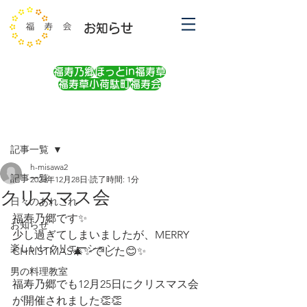
お知らせ
福寿乃郷
ほっとin福寿草
福寿草小荷駄町
福寿会
記事
記事一覧
h-misawa2
記事一覧
2023年12月28日
読了時間: 1分
クリスマス会
日々のあれこれ
福寿乃郷です✨
お知らせ
少し過ぎてしまいましたが、MERRY 
楽しいレクリエーション
CHRISTMAS🎄✨でした😊✨
男の料理教室
福寿乃郷でも12月25日にクリスマス会
が開催されました👏👏