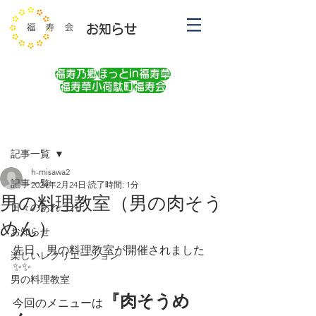
お知らせ
福寿乃郷
ほっとin福寿草
福寿草小荷駄町
福寿会
記事
記事一覧
h-misawa2
記事一覧
2024年2月24日
読了時間: 1分
男の料理教室（男の肉そう
日々のあれこれ
めん）
お知らせ
先日、男の料理教室が開催されました
楽しいレクリエーション
✨✨
男の料理教室
『肉そうめ
今回のメニューは