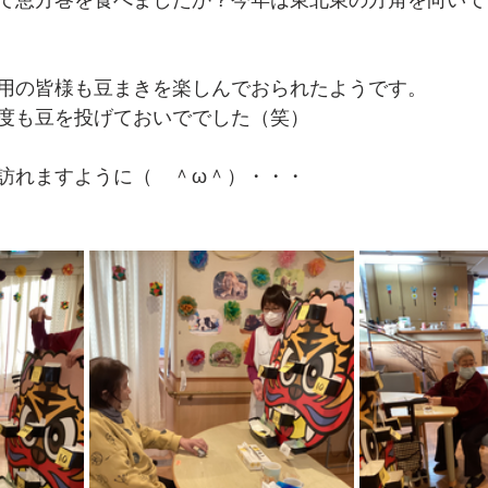
て恵方巻を食べましたか？今年は東北東の方角を向いて
用の皆様も豆まきを楽しんでおられたようです。
度も豆を投げておいででした（笑）
訪れますように（　＾ω＾）・・・