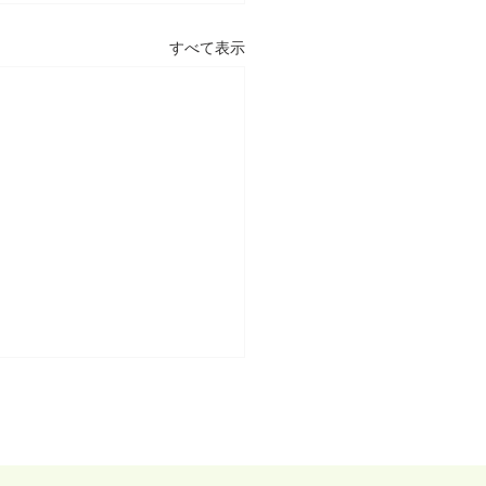
すべて表示
一に備えて。
んです。 先日、ほっとin福
におきまして、スタッフを対