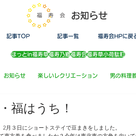
お知らせ
記事TOP
記事一覧
福寿会HPに戻
ほっとin福寿草
福寿乃郷
福寿会
福寿草小荷駄町
お知らせ
楽しいレクリエーション
男の料理
・福はうち！
す。2月３日にショートステイで豆まきをしました。