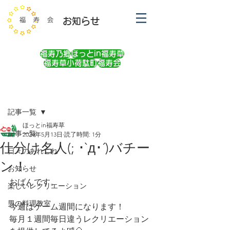
お知らせ
福寿乃郷
ほっとin福寿草
福寿草小荷駄町
福寿会
記事
記事一覧
ほっとin福寿草
記事一覧
2024年5月13日
読了時間: 1分
仕分け名人(; ･`д･´)バチー
日々のあれこれ
ン！
お知らせ
おばんです。
楽しいレクリエーション
男の料理教室
今週はゲーム週間になります！
毎月１週間毎日違うレクリエーション