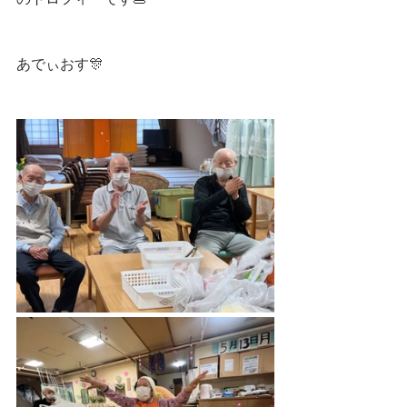
あでぃおす🎊