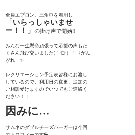
全員エプロン、三角巾を着用し
「いらっしゃいませ
ー！！」
の掛け声で開始‼
みんな一生懸命頑張って応援の声もた
くさん飛び交いました(╯°□°）╯〈がん
がれー✨
レクリエーション予定表皆様にお渡し
しているので、利用日の変更、追加の
ご相談受けますのでいつでもご連絡く
ださい！！
因みに…
サムネのダブルチーズバーガーは今回
のトロフィーです🍔