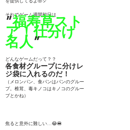
を提供してるよ🤣🎈
それでゲーム週間初日は
”
福寿草スト
ア！仕分け
名人
”
どんなゲームだって？？
各食材グループに分けレ
ジ袋に入れるのだ！
（メロンパン、食パンはパンのグルー
プ。椎茸、毒キノコはキノコのグルー
プとかね）
焦ると意外に難しい…😂🍔