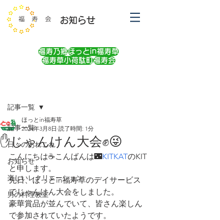
お知らせ
福寿乃郷
ほっとin福寿草
福寿草小荷駄町
福寿会
記事
記事一覧
ほっとin福寿草
記事一覧
2024年3月8日
読了時間: 1分
✋じゃんけん大会✊😜
日々のあれこれ
こんにちは☕こんばんは🌃
KITKAT
のKIT
お知らせ
と申します。
楽しいレクリエーション
先日、ほっとin福寿草のデイサービス
でじゃんけん大会をしました。
男の料理教室
豪華賞品が並んでいて、皆さん楽しん
で参加されていたようです。